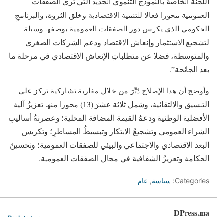
اللجنة الخاصة بالنموذج التنموي الجديد التي ترى الصفقات
العمومية محورا فعالا للتنمية الاقتصادية وخلق الثروة، والبرنامجِ
الحكومي الذي يكرس دور الصفقات العمومية بوصفها وسيلة
لتشجيع الاستثمار وإنعاش الاقتصاد ودعم الشركات الصغرى
والمتوسطة، فضلا عن متطلباتِ الإنعاش الاقتصادي في مرحلة ما
بعد الجائحة”.
وأوضح أن هذا الإصلاح دُبِّرَ من خلال مقاربة تشاركية تركز على
التنسيق والالتقائية، وشمل ثلاثة عشرَ (13) محورا منها تعزيزُ آلية
الأفضلية الوطنية ودعمُ القيمة المضافة المحلية؛ وعصرنةُ أساليبِ
الشراء العمومي وتشجيعُ الابتكار وتبسيطُ المساطرِ؛ وتكريس
البعد الاقتصادي والاجتماعي والبيئي للصفقات العمومية؛ وتحسينُ
الحكامة وتعزيزُ الشفافية في مجال الصفقات العمومية.
Categories:
سياسة
,
عام
DPress.ma